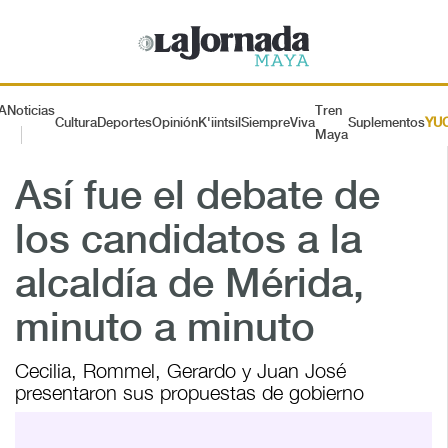
A
Noticias
Tren
Cultura
Deportes
Opinión
K'iintsil
SiempreViva
Suplementos
YU
Maya
Así fue el debate de
los candidatos a la
alcaldía de Mérida,
minuto a minuto
Cecilia, Rommel, Gerardo y Juan José
presentaron sus propuestas de gobierno