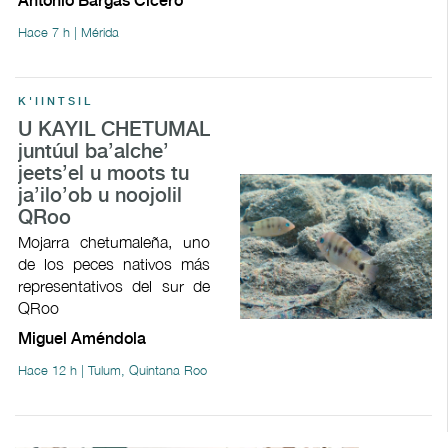
Antonio Bargas Cicero
Hace 7 h | Mérida
K'IINTSIL
U KAYIL CHETUMAL
juntúul ba’alche’
jeets’el u moots tu
ja’ilo’ob u noojolil
QRoo
Mojarra chetumaleña, uno
de los peces nativos más
representativos del sur de
QRoo
Miguel Améndola
Hace 12 h | Tulum, Quintana Roo