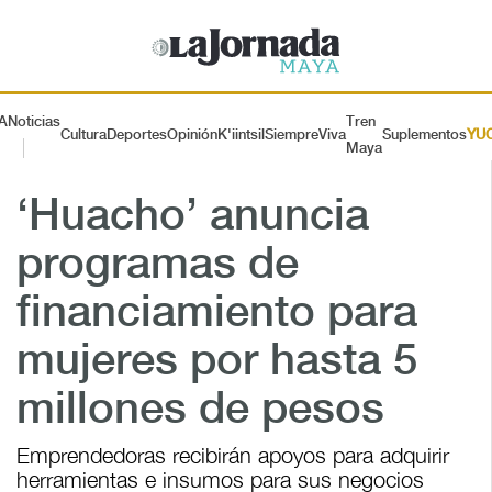
A
Noticias
Tren
Cultura
Deportes
Opinión
K'iintsil
SiempreViva
Suplementos
YU
Maya
‘Huacho’ anuncia
programas de
financiamiento para
mujeres por hasta 5
millones de pesos
Emprendedoras recibirán apoyos para adquirir
herramientas e insumos para sus negocios