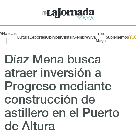
A
Noticias
Tren
Cultura
Deportes
Opinión
K'iintsil
SiempreViva
Suplementos
YU
Maya
Díaz Mena busca
atraer inversión a
Progreso mediante
construcción de
astillero en el Puerto
de Altura