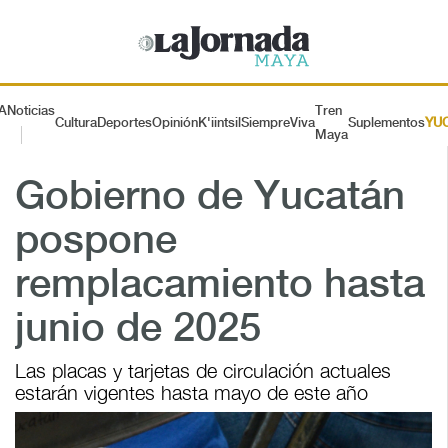
A
Noticias
Tren
Cultura
Deportes
Opinión
K'iintsil
SiempreViva
Suplementos
YU
Maya
Gobierno de Yucatán
pospone
remplacamiento hasta
junio de 2025
Las placas y tarjetas de circulación actuales
estarán vigentes hasta mayo de este año