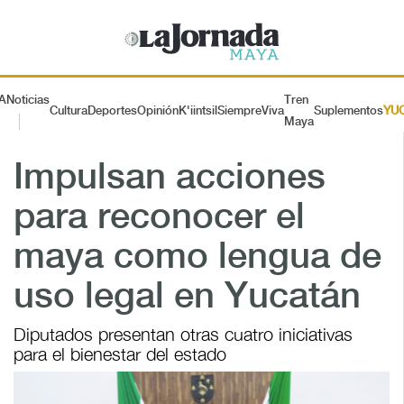
A
Noticias
Tren
Cultura
Deportes
Opinión
K'iintsil
SiempreViva
Suplementos
YU
Maya
Impulsan acciones
para reconocer el
maya como lengua de
uso legal en Yucatán
Diputados presentan otras cuatro iniciativas
para el bienestar del estado