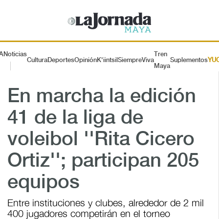
A
Noticias
Tren
Cultura
Deportes
Opinión
K'iintsil
SiempreViva
Suplementos
YU
Maya
En marcha la edición
41 de la liga de
voleibol ''Rita Cicero
Ortiz''; participan 205
equipos
Entre instituciones y clubes, alrededor de 2 mil
400 jugadores competirán en el torneo