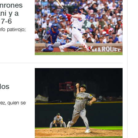
onrones
ni y a
 7-6
o patirrojo;
los
rez, quien se