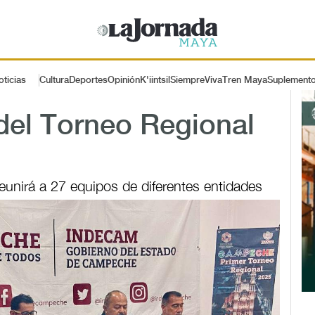
oticias
Cultura
Deportes
Opinión
K'iintsil
SiempreViva
Tren Maya
Suplement
el Torneo Regional
eunirá a 27 equipos de diferentes entidades