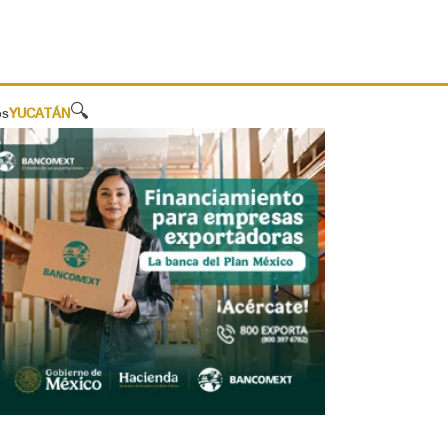
🔍
os
YUCATÁN