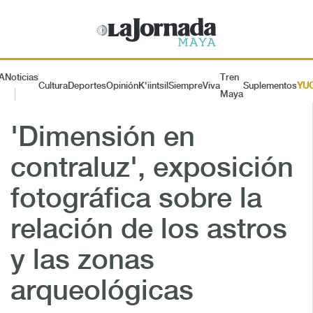
A
Noticias
Tren
Cultura
Deportes
Opinión
K'iintsil
SiempreViva
Suplementos
YU
Maya
'Dimensión en
contraluz', exposición
fotográfica sobre la
relación de los astros
y las zonas
arqueológicas