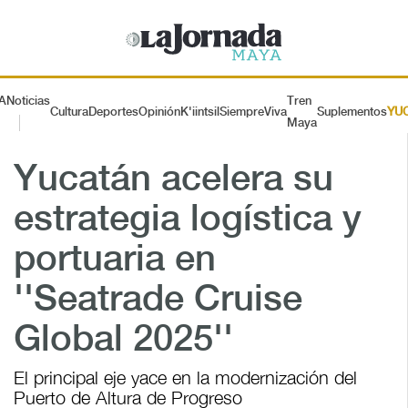
A
Noticias
Tren
Cultura
Deportes
Opinión
K'iintsil
SiempreViva
Suplementos
YU
Maya
Yucatán acelera su
estrategia logística y
portuaria en
''Seatrade Cruise
Global 2025''
El principal eje yace en la modernización del
Puerto de Altura de Progreso