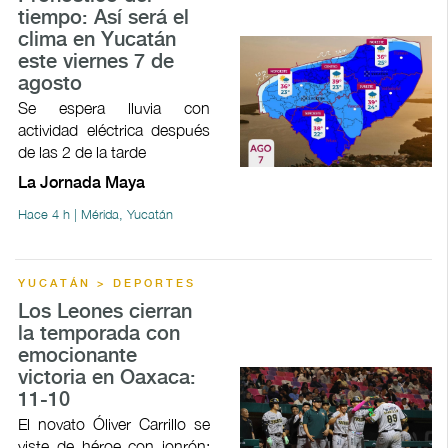
tiempo: Así será el
clima en Yucatán
este viernes 7 de
agosto
Se espera lluvia con
actividad eléctrica después
de las 2 de la tarde
La Jornada Maya
Hace 4 h | Mérida, Yucatán
YUCATÁN > DEPORTES
Los Leones cierran
la temporada con
emocionante
victoria en Oaxaca:
11-10
El novato Óliver Carrillo se
viste de héroe con jonrón;