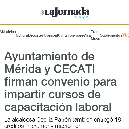
A
Noticias
Tren
Cultura
Deportes
Opinión
K'iintsil
SiempreViva
Suplementos
YU
Maya
Ayuntamiento de
Mérida y CECATI
firman convenio para
impartir cursos de
capacitación laboral
La alcaldesa Cecilia Patrón también entregó 18
créditos micromer y macromer