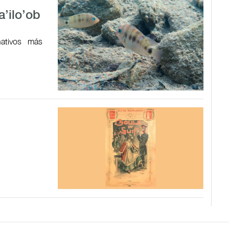
a’ilo’ob
ativos más