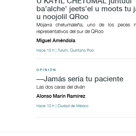
U KAYIL CHETUMAL juntúul
ba’alche’ jeets’el u moots tu j
u noojolil QRoo
Mojarra chetumaleña, uno de los peces n
representativos del sur de QRoo
Miguel Améndola
Hace 10 h | Tulum, Quintana Roo
OPINIÓN
—Jamás sería tu paciente
Las dos caras del diván
Alonso Marín Ramírez
Hace 10 h | Ciudad de México