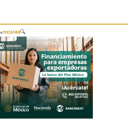
🔍
os
YUCATÁN