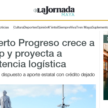
oticias
Cultura
Deportes
Opinión
K'iintsil
SiempreViva
Tren Maya
Suplement
erto Progreso crece a
p y proyecta a
encia logística
dispuesto a aporte estatal con crédito dejado