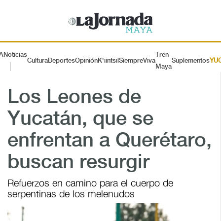
A
Noticias
Tren
Cultura
Deportes
Opinión
K'iintsil
SiempreViva
Suplementos
YU
Maya
Los Leones de
Yucatán, que se
enfrentan a Querétaro,
buscan resurgir
Refuerzos en camino para el cuerpo de
serpentinas de los melenudos