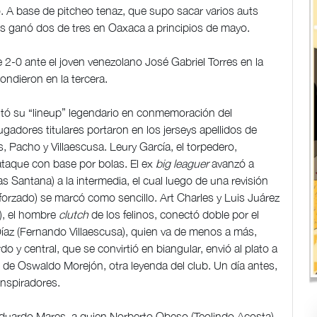
 A base de pitcheo tenaz, que supo sacar varios auts
les ganó dos de tres en Oaxaca a principios de mayo.
 2-0 ante el joven venezolano José Gabriel Torres en la
ondieron en la tercera.
ntó su “lineup” legendario en conmemoración del
gadores titulares portaron en los jerseys apellidos de
, Pacho y Villaescusa. Leury García, el torpedero,
taque con base por bolas. El ex
big leaguer
avanzó a
 Santana) a la intermedia, el cual luego de una revisión
t forzado) se marcó como sencillo. Art Charles y Luis Juárez
), el hombre
clutch
de los felinos, conectó doble por el
Díaz (Fernando Villaescusa), quien va de menos a más,
o y central, que se convirtió en biangular, envió al plato a
los de Oswaldo Morejón, otra leyenda del club. Un día antes,
onspiradores.
r Eduardo Mares, a quien Norberto Obeso (Teolindo Acosta)