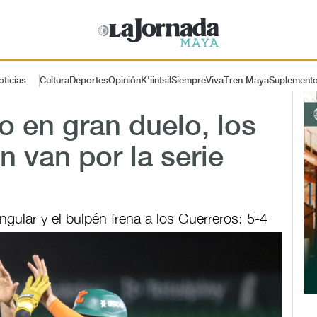
oticias
Cultura
Deportes
Opinión
K'iintsil
SiempreViva
Tren Maya
Suplement
o en gran duelo, los
 van por la serie
gular y el bulpén frena a los Guerreros: 5-4