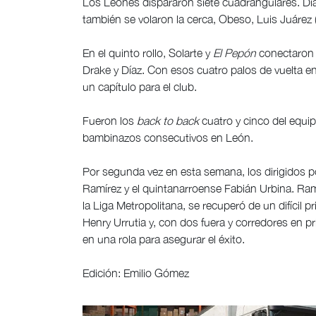
Los Leones dispararon siete cuadrangulares. Díaz
también se volaron la cerca, Obeso, Luis Juárez (
En el quinto rollo, Solarte y
El Pepón
conectaron j
Drake y Díaz. Con esos cuatro palos de vuelta en
un capítulo para el club.
Fueron los
back to back
cuatro y cinco del equi
bambinazos consecutivos en León.
Por segunda vez en esta semana, los dirigidos po
Ramírez y el quintanarroense Fabián Urbina. Ramí
la Liga Metropolitana, se recuperó de un difícil 
Henry Urrutia y, con dos fuera y corredores en 
en una rola para asegurar el éxito.
Edición: Emilio Gómez