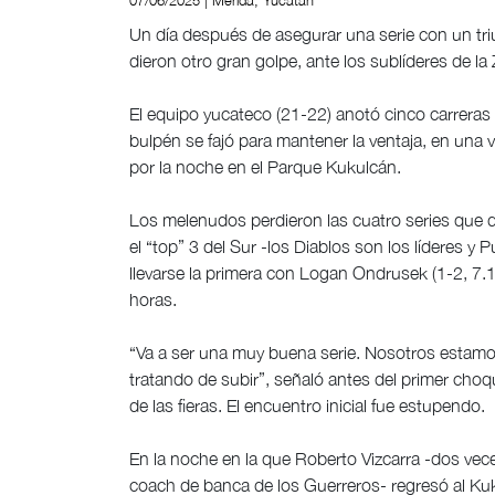
07/06/2025 | Mérida, Yucatán
Un día después de asegurar una serie con un tri
dieron otro gran golpe, ante los sublíderes de la
El equipo yucateco (21-22) anotó cinco carreras en
bulpén se fajó para mantener la ventaja, en una v
por la noche en el Parque Kukulcán.
Los melenudos perdieron las cuatro series que 
el “top” 3 del Sur -los Diablos son los líderes y
llevarse la primera con Logan Ondrusek (1-2, 7.17
horas.
“Va a ser una muy buena serie. Nosotros estam
tratando de subir”, señaló antes del primer choq
de las fieras. El encuentro inicial fue estupendo.
En la noche en la que Roberto Vizcarra -dos ve
coach de banca de los Guerreros- regresó al Kuku