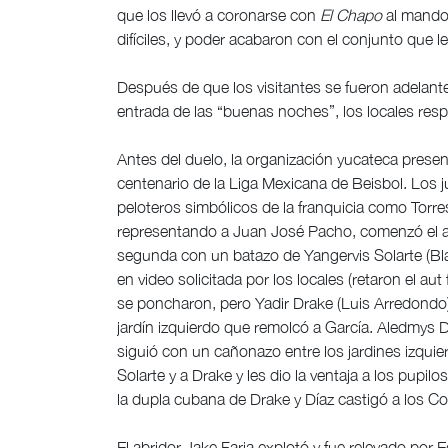
que los llevó a coronarse con
El Chapo
al mando.
difíciles, y poder acabaron con el conjunto que 
Después de que los visitantes se fueron adelante
entrada de las “buenas noches”, los locales resp
Antes del duelo, la organización yucateca prese
centenario de la Liga Mexicana de Beisbol. Los ju
peloteros simbólicos de la franquicia como Torres
representando a Juan José Pacho, comenzó el a
segunda con un batazo de Yangervis Solarte (Blas
en video solicitada por los locales (retaron el au
se poncharon, pero Yadir Drake (Luis Arredondo
jardín izquierdo que remolcó a García. Aledmys 
siguió con un cañonazo entre los jardines izquierd
Solarte y a Drake y les dio la ventaja a los pupi
la dupla cubana de Drake y Díaz castigó a los C
El abridor Jake Faria explotó y fue relevado po