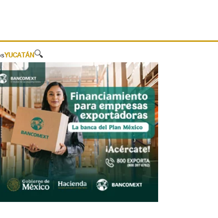
🔍
os
YUCATÁN