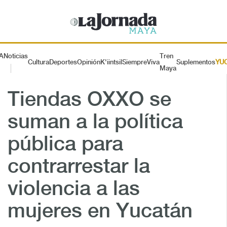
A
Noticias
Tren
Cultura
Deportes
Opinión
K'iintsil
SiempreViva
Suplementos
YU
Maya
Tiendas OXXO se
suman a la política
pública para
contrarrestar la
violencia a las
mujeres en Yucatán