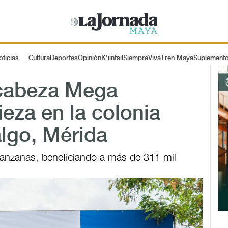
oticias
Cultura
Deportes
Opinión
K'iintsil
SiempreViva
Tren Maya
Suplement
ncabeza Mega
ieza en la colonia
lgo, Mérida
anzanas, beneficiando a más de 311 mil