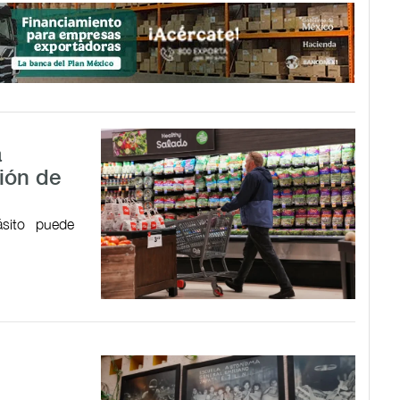
a
ión de
ásito puede