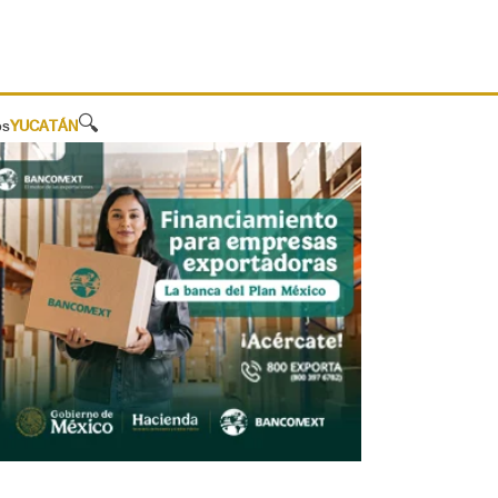
🔍
os
YUCATÁN