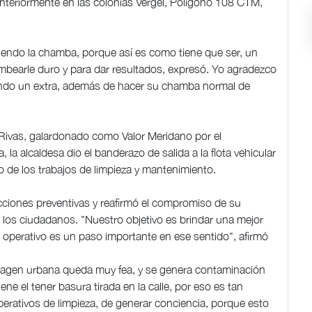
anteriormente en las colonias Vergel, Polígono 108 CTM,
aciendo la chamba, porque así es como tiene que ser, un
ambearle duro y para dar resultados, expresó. Yo agradezco
endo un extra, además de hacer su chamba normal de
Rivas, galardonado como Valor Meridano por el
la alcaldesa dio el banderazo de salida a la flota vehicular
io de los trabajos de limpieza y mantenimiento.
acciones preventivas y reafirmó el compromiso de su
e los ciudadanos. "Nuestro objetivo es brindar una mejor
e operativo es un paso importante en ese sentido", afirmó
magen urbana queda muy fea, y se genera contaminación
ne el tener basura tirada en la calle, por eso es tan
rativos de limpieza, de generar conciencia, porque esto