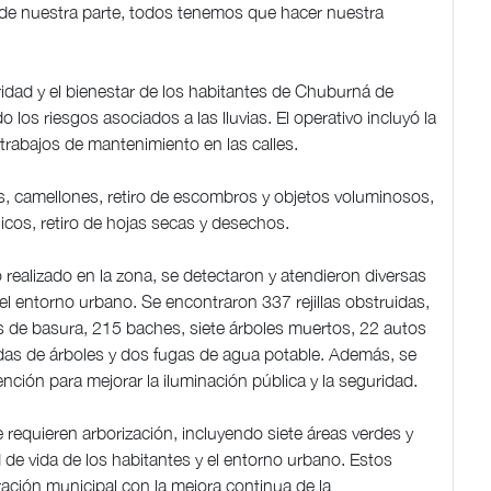
de nuestra parte, todos tenemos que hacer nuestra
ridad y el bienestar de los habitantes de Chuburná de
 los riesgos asociados a las lluvias. El operativo incluyó la
y trabajos de mantenimiento en las calles.
as, camellones, retiro de escombros y objetos voluminosos,
icos, retiro de hojas secas y desechos.
 realizado en la zona, se detectaron y atendieron diversas
 el entorno urbano. Se encontraron 337 rejillas obstruidas,
 de basura, 215 baches, siete árboles muertos, 22 autos
as de árboles y dos fugas de agua potable. Además, se
ención para mejorar la iluminación pública y la seguridad.
requieren arborización, incluyendo siete áreas verdes y
d de vida de los habitantes y el entorno urbano. Estos
ración municipal con la mejora continua de la