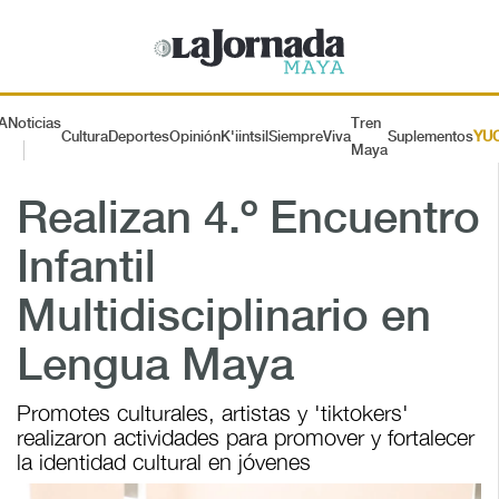
A
Noticias
Tren
Cultura
Deportes
Opinión
K'iintsil
SiempreViva
Suplementos
YU
Maya
Realizan 4.º Encuentro
Infantil
Multidisciplinario en
Lengua Maya
Promotes culturales, artistas y 'tiktokers'
realizaron actividades para promover y fortalecer
la identidad cultural en jóvenes