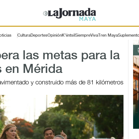
oticias
Cultura
Deportes
Opinión
K'iintsil
SiempreViva
Tren Maya
Suplement
ra las metas para la
s en Mérida
pavimentado y construido más de 81 kilómetros