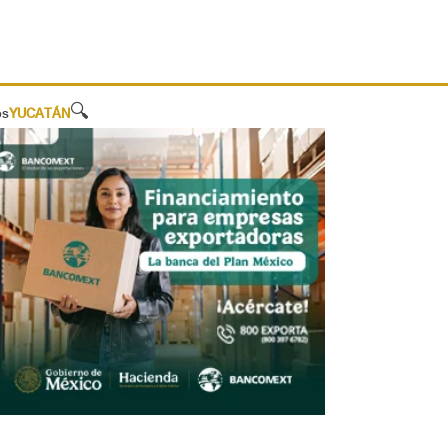
🔍
os
YUCATÁN