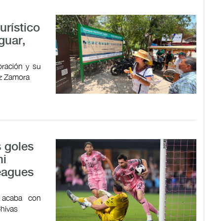
urístico
guar,
oración y su
ez Zamora
 goles
mi
Leagues
n acaba con
Chivas