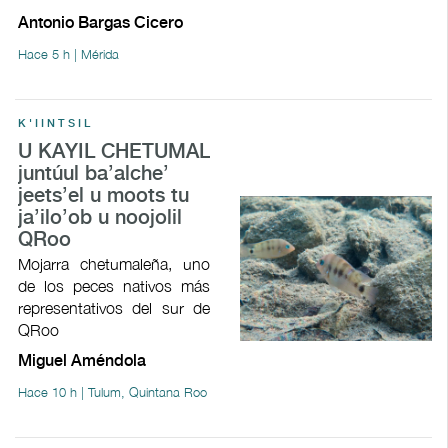
Antonio Bargas Cicero
Hace 5 h | Mérida
K'IINTSIL
U KAYIL CHETUMAL
juntúul ba’alche’
jeets’el u moots tu
ja’ilo’ob u noojolil
QRoo
Mojarra chetumaleña, uno
de los peces nativos más
representativos del sur de
QRoo
Miguel Améndola
Hace 10 h | Tulum, Quintana Roo