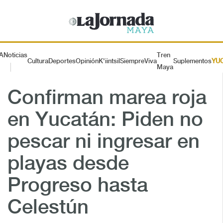
A
Noticias
Tren
Cultura
Deportes
Opinión
K'iintsil
SiempreViva
Suplementos
YU
Maya
Confirman marea roja
en Yucatán: Piden no
pescar ni ingresar en
playas desde
Progreso hasta
Celestún