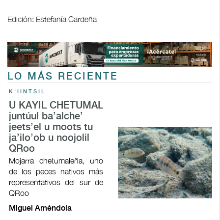
Edición: Estefanía Cardeña
LO MÁS RECIENTE
K'IINTSIL
U KAYIL CHETUMAL
juntúul ba’alche’
jeets’el u moots tu
ja’ilo’ob u noojolil
QRoo
Mojarra chetumaleña, uno
de los peces nativos más
representativos del sur de
QRoo
Miguel Améndola