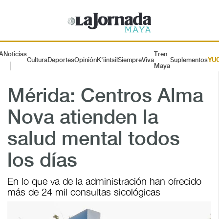
A
Noticias
Tren
Cultura
Deportes
Opinión
K'iintsil
SiempreViva
Suplementos
YU
Maya
Mérida: Centros Alma
Nova atienden la
salud mental todos
los días
En lo que va de la administración han ofrecido
más de 24 mil consultas sicológicas