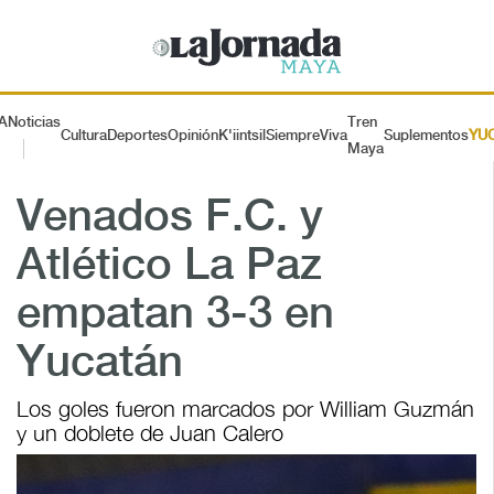
A
Noticias
Tren
Cultura
Deportes
Opinión
K'iintsil
SiempreViva
Suplementos
YU
Maya
Venados F.C. y
Atlético La Paz
empatan 3-3 en
Yucatán
Los goles fueron marcados por William Guzmán
y un doblete de Juan Calero