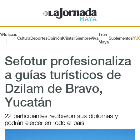
A
Noticias
Tren
Cultura
Deportes
Opinión
K'iintsil
SiempreViva
Suplementos
YU
Maya
Sefotur profesionaliza
a guías turísticos de
Dzilam de Bravo,
Yucatán
22 participantes recibieron sus diplomas y
podrán ejercer en todo el país