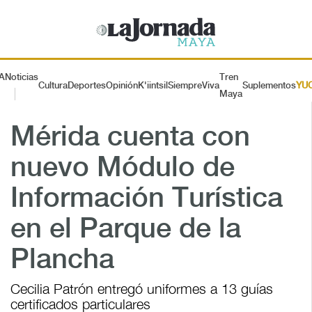
A
Noticias
Tren
Cultura
Deportes
Opinión
K'iintsil
SiempreViva
Suplementos
YU
Maya
Mérida cuenta con
nuevo Módulo de
Información Turística
en el Parque de la
Plancha
Cecilia Patrón entregó uniformes a 13 guías
certificados particulares