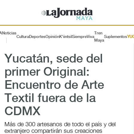
A
Noticias
Tren
Cultura
Deportes
Opinión
K'iintsil
SiempreViva
Suplementos
YU
Maya
Yucatán, sede del
primer Original:
Encuentro de Arte
Textil fuera de la
CDMX
Más de 300 artesanos de todo el país y del
extranjero compartirán sus creaciones