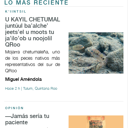
LO MÁS RECIENTE
K'IINTSIL
U KAYIL CHETUMAL
juntúul ba’alche’
jeets’el u moots tu
ja’ilo’ob u noojolil
QRoo
Mojarra chetumaleña, uno
de los peces nativos más
representativos del sur de
QRoo
Miguel Améndola
Hace 2 h | Tulum, Quintana Roo
OPINIÓN
—Jamás sería tu
paciente