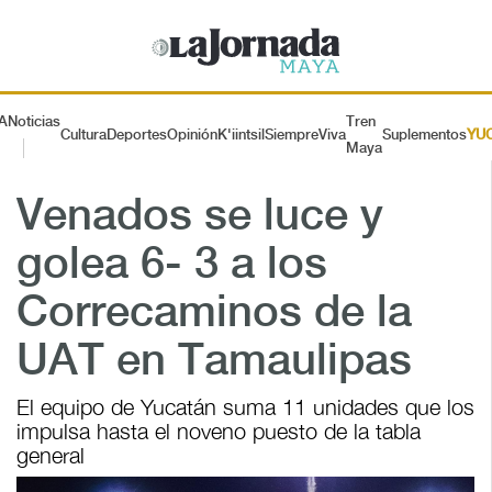
A
Noticias
Tren
Cultura
Deportes
Opinión
K'iintsil
SiempreViva
Suplementos
YU
Maya
Venados se luce y
golea 6- 3 a los
Correcaminos de la
UAT en Tamaulipas
El equipo de Yucatán suma 11 unidades que los
impulsa hasta el noveno puesto de la tabla
general