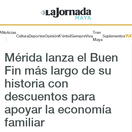
A
Noticias
Tren
Cultura
Deportes
Opinión
K'iintsil
SiempreViva
Suplementos
YU
Maya
Mérida lanza el Buen
Fin más largo de su
historia con
descuentos para
apoyar la economía
familiar