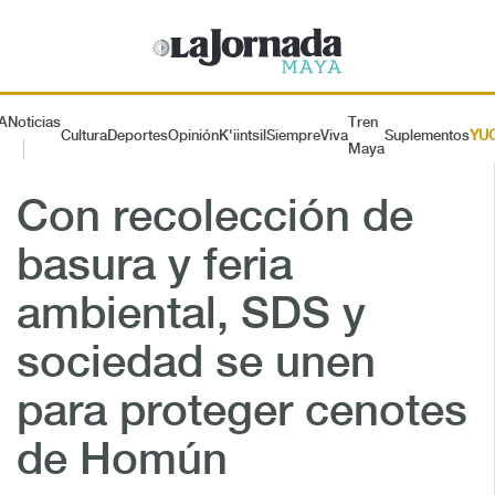
A
Noticias
Tren
Cultura
Deportes
Opinión
K'iintsil
SiempreViva
Suplementos
YU
Maya
Con recolección de
basura y feria
ambiental, SDS y
sociedad se unen
para proteger cenotes
de Homún