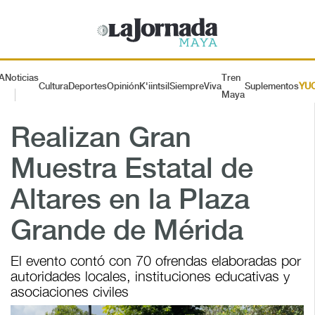
A
Noticias
Tren
Cultura
Deportes
Opinión
K'iintsil
SiempreViva
Suplementos
YU
Maya
Realizan Gran
Muestra Estatal de
Altares en la Plaza
Grande de Mérida
El evento contó con 70 ofrendas elaboradas por
autoridades locales, instituciones educativas y
asociaciones civiles