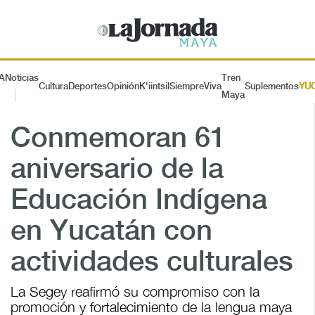
A
Noticias
Tren
Cultura
Deportes
Opinión
K'iintsil
SiempreViva
Suplementos
YU
Maya
Conmemoran 61
aniversario de la
Educación Indígena
en Yucatán con
actividades culturales
La Segey reafirmó su compromiso con la
promoción y fortalecimiento de la lengua maya