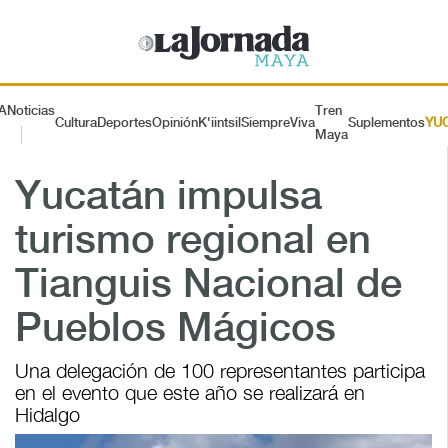
A
Noticias
Tren
Cultura
Deportes
Opinión
K'iintsil
SiempreViva
Suplementos
YU
Maya
Yucatán impulsa
turismo regional en
Tianguis Nacional de
Pueblos Mágicos
Una delegación de 100 representantes participa
en el evento que este año se realizará en
Hidalgo