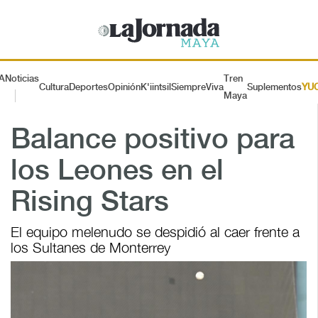
A
Noticias
Tren
Cultura
Deportes
Opinión
K'iintsil
SiempreViva
Suplementos
YU
Maya
Balance positivo para
los Leones en el
Rising Stars
El equipo melenudo se despidió al caer frente a
los Sultanes de Monterrey