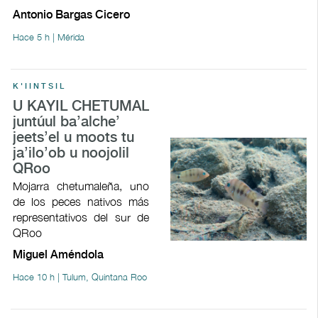
Antonio Bargas Cicero
Hace 5 h | Mérida
K'IINTSIL
U KAYIL CHETUMAL
juntúul ba’alche’
jeets’el u moots tu
ja’ilo’ob u noojolil
QRoo
Mojarra chetumaleña, uno
de los peces nativos más
representativos del sur de
QRoo
Miguel Améndola
Hace 10 h | Tulum, Quintana Roo