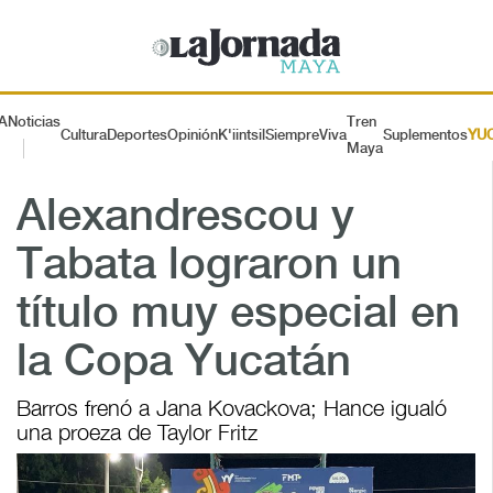
A
Noticias
Tren
Cultura
Deportes
Opinión
K'iintsil
SiempreViva
Suplementos
YU
Maya
Alexandrescou y
Tabata lograron un
título muy especial en
la Copa Yucatán
Barros frenó a Jana Kovackova; Hance igualó
una proeza de Taylor Fritz