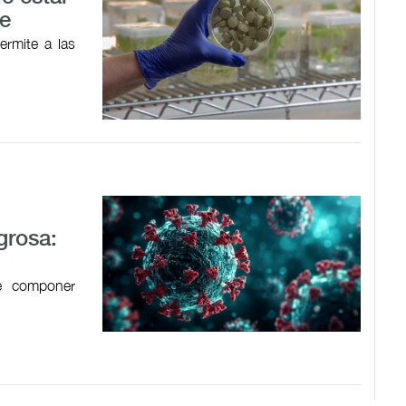
le
ermite a las
grosa:
de componer