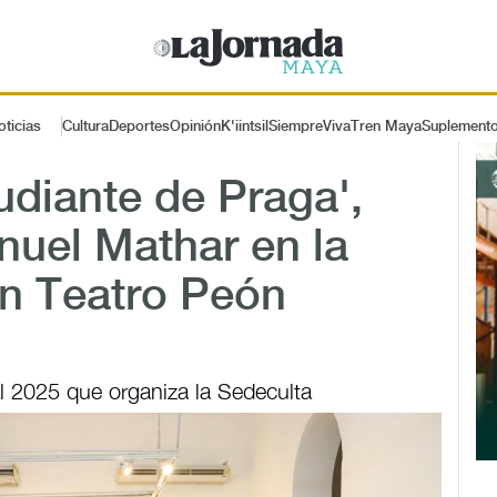
oticias
Cultura
Deportes
Opinión
K'iintsil
SiempreViva
Tren Maya
Suplement
udiante de Praga',
nuel Mathar en la
jón Teatro Peón
l 2025 que organiza la Sedeculta