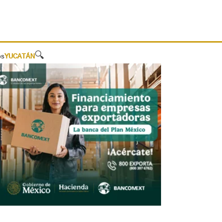
🔍
os
YUCATÁN