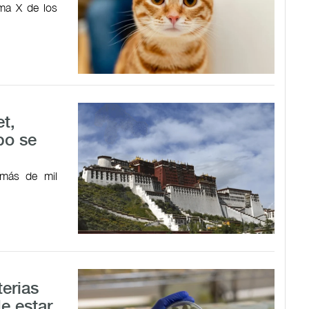
ma X de los
et,
po se
 más de mil
terias
e estar