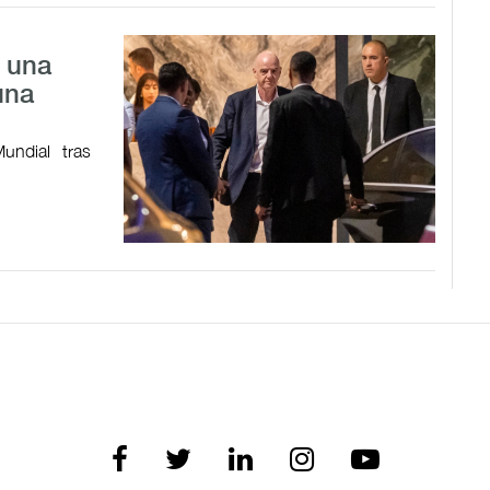
a una
una
undial tras