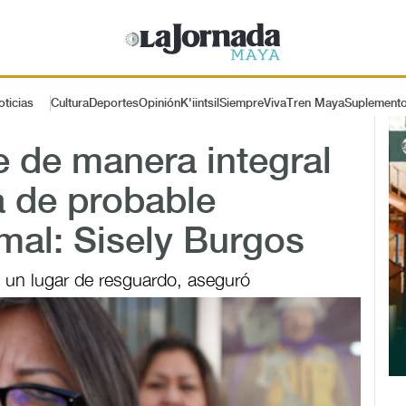
oticias
Cultura
Deportes
Opinión
K'iintsil
SiempreViva
Tren Maya
Suplement
 de manera integral
a de probable
amal: Sisely Burgos
 un lugar de resguardo, aseguró