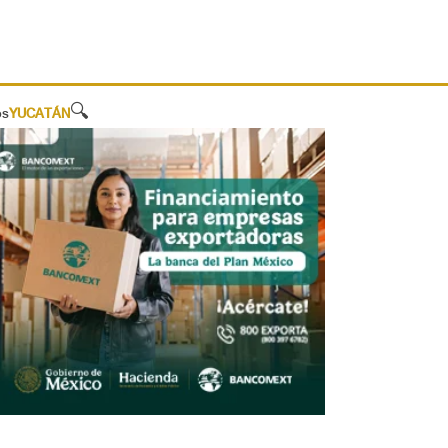
🔍
os
YUCATÁN