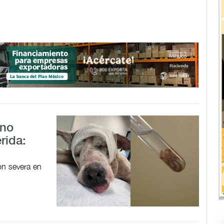
ano
rida:
ón severa en