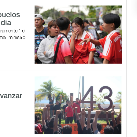
buelos
ndia
aramente'' el
mer ministro
avanzar