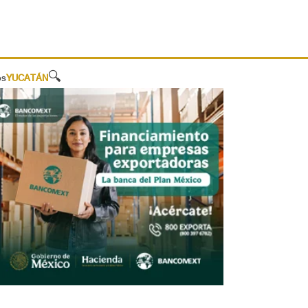
🔍
os
YUCATÁN