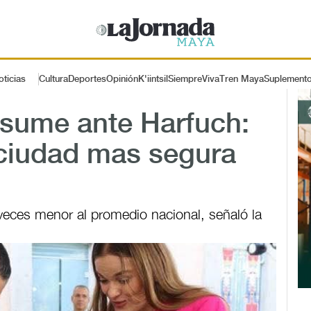
oticias
Cultura
Deportes
Opinión
K'iintsil
SiempreViva
Tren Maya
Suplement
esume ante Harfuch:
ciudad mas segura
s veces menor al promedio nacional, señaló la