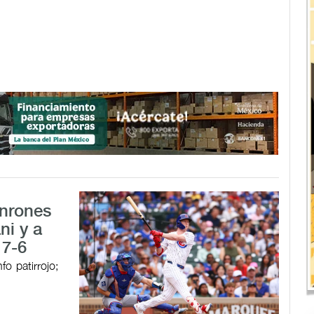
onrones
ni y a
 7-6
o patirrojo;