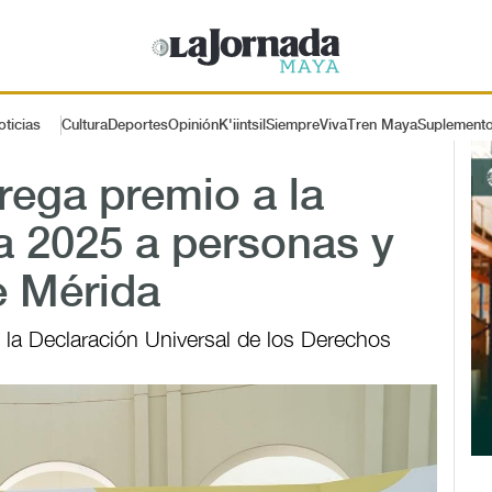
oticias
Cultura
Deportes
Opinión
K'iintsil
SiempreViva
Tren Maya
Suplement
trega premio a la
a 2025 a personas y
e Mérida
 la Declaración Universal de los Derechos