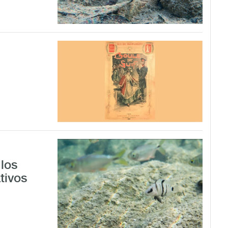
los
tivos