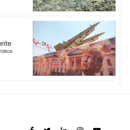
ente
omática