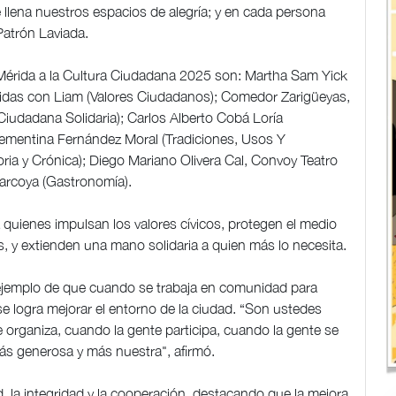
 llena nuestros espacios de alegría; y en cada persona
Patrón Laviada.
Mérida a la Cultura Ciudadana 2025 son: Martha Sam Yick
nidas con Liam (Valores Ciudadanos); Comedor Zarigüeyas,
Ciudadana Solidaria); Carlos Alberto Cobá Loría
lementina Fernández Moral (Tradiciones, Usos Y
ia y Crónica); Diego Mariano Olivera Cal, Convoy Teatro
zarcoya (Gastronomía).
quienes impulsan los valores cívicos, protegen el medio
s, y extienden una mano solidaria a quien más lo necesita.
ejemplo de que cuando se trabaja en comunidad para
se logra mejorar el entorno de la ciudad. “Son ustedes
organiza, cuando la gente participa, cuando la gente se
s generosa y más nuestra", afirmó.
d, la integridad y la cooperación, destacando que la mejora