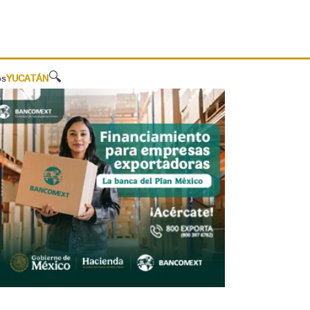
🔍
os
YUCATÁN