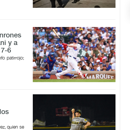
onrones
ni y a
 7-6
o patirrojo;
los
rez, quien se