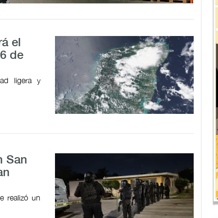
á el
 6 de
dad ligera y
n San
an
e realizó un