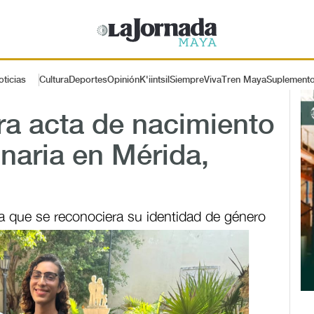
oticias
Cultura
Deportes
Opinión
K'iintsil
SiempreViva
Tren Maya
Suplement
ra acta de nacimiento
inaria en Mérida,
 que se reconociera su identidad de género