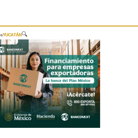
🔍
os
YUCATÁN