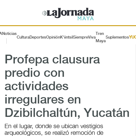
A
Noticias
Tren
Cultura
Deportes
Opinión
K'iintsil
SiempreViva
Suplementos
YU
Maya
Profepa clausura
predio con
actividades
irregulares en
Dzibilchaltún, Yucatán
En el lugar, donde se ubican vestigios
arqueológicos, se realizó remoción de