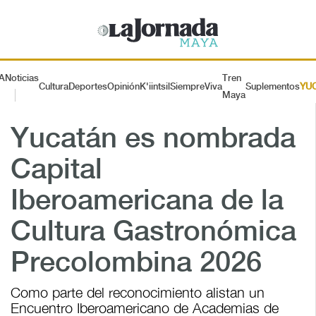
A
Noticias
Tren
Cultura
Deportes
Opinión
K'iintsil
SiempreViva
Suplementos
YU
Maya
Yucatán es nombrada
Capital
Iberoamericana de la
Cultura Gastronómica
Precolombina 2026
Como parte del reconocimiento alistan un
Encuentro Iberoamericano de Academias de