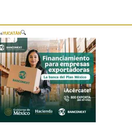
🔍
os
YUCATÁN