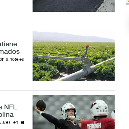
ntiene
irmados
ón a hoteles
la NFL
olina
ulares en el