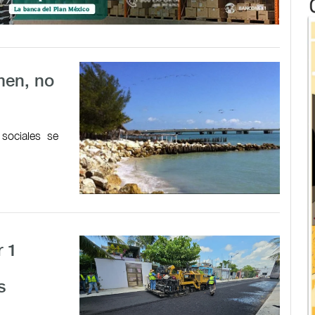
men, no
sociales se
r 1
s