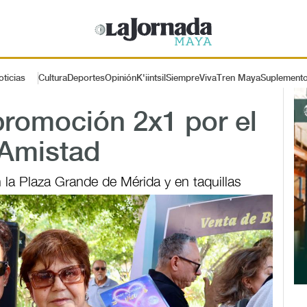
oticias
Cultura
Deportes
Opinión
K'iintsil
SiempreViva
Tren Maya
Suplement
promoción 2x1 por el
 Amistad
 la Plaza Grande de Mérida y en taquillas