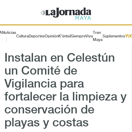
A
Noticias
Tren
Cultura
Deportes
Opinión
K'iintsil
SiempreViva
Suplementos
YU
Maya
Instalan en Celestún
un Comité de
Vigilancia para
fortalecer la limpieza y
conservación de
playas y costas