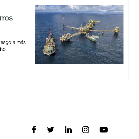
rros
riesgo a más
cho