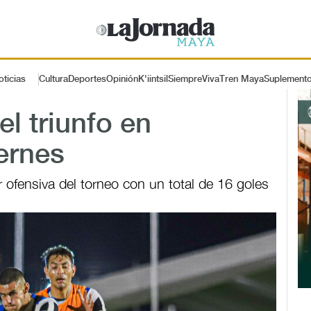
oticias
Cultura
Deportes
Opinión
K'iintsil
SiempreViva
Tren Maya
Suplement
l triunfo en
ernes
 ofensiva del torneo con un total de 16 goles