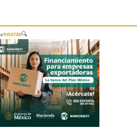
🔍
os
YUCATÁN