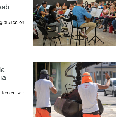
yab
gratuitos en
ia
ia
tercera vez