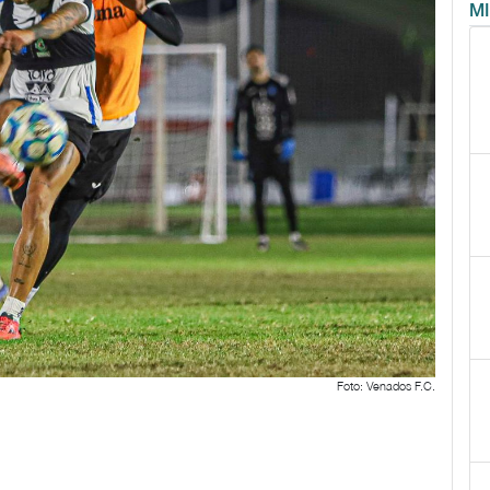
M
Foto: Venados F.C.