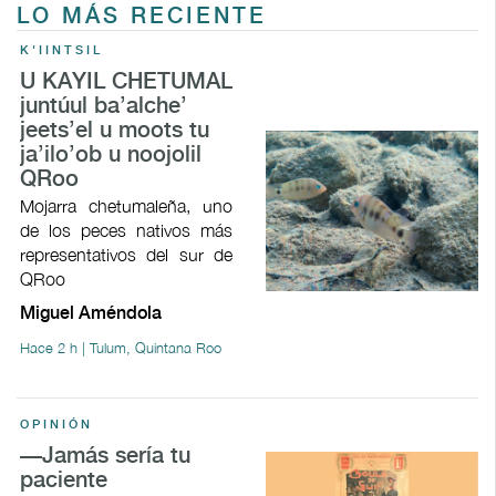
LO MÁS RECIENTE
K'IINTSIL
U KAYIL CHETUMAL
juntúul ba’alche’
jeets’el u moots tu
ja’ilo’ob u noojolil
QRoo
Mojarra chetumaleña, uno
de los peces nativos más
representativos del sur de
QRoo
Miguel Améndola
Hace 2 h | Tulum, Quintana Roo
OPINIÓN
—Jamás sería tu
paciente