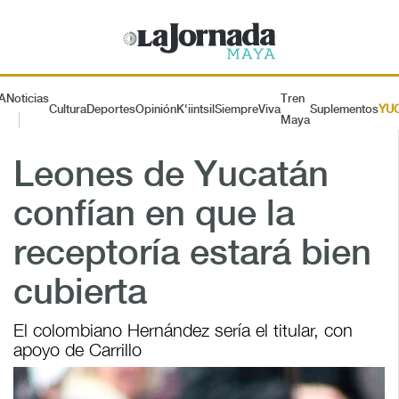
A
Noticias
Tren
Cultura
Deportes
Opinión
K'iintsil
SiempreViva
Suplementos
YU
Maya
Leones de Yucatán
confían en que la
receptoría estará bien
cubierta
El colombiano Hernández sería el titular, con
apoyo de Carrillo