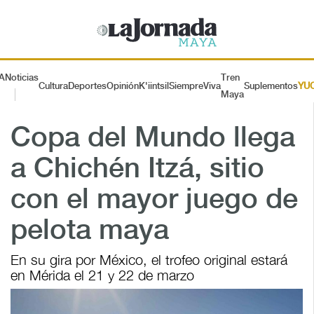
A
Noticias
Tren
Cultura
Deportes
Opinión
K'iintsil
SiempreViva
Suplementos
YU
Maya
Copa del Mundo llega
a Chichén Itzá, sitio
con el mayor juego de
pelota maya
En su gira por México, el trofeo original estará
en Mérida el 21 y 22 de marzo