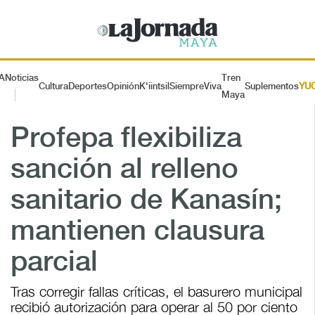
A
Noticias
Tren
Cultura
Deportes
Opinión
K'iintsil
SiempreViva
Suplementos
YU
Maya
Profepa flexibiliza
sanción al relleno
sanitario de Kanasín;
mantienen clausura
parcial
Tras corregir fallas críticas, el basurero municipal
recibió autorización para operar al 50 por ciento