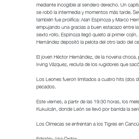
mediante incogible al sendero derecho. Un capít
se robó la intermedia y momentos más tarde, Seve
también fue prolífica: Alan Espinoza y Marco Her
empujando una gracias a buen estacazo entre la 
sexto rollo, Espinoza llegó quieto al primer cojín
Hernández depositó la pelota del otro lado del c
El joven Héctor Hernández, de la novena choca, 
Irving Vázquez, recluta de los rugidores que sac
Los Leones fueron limitados a cuatro hits (dos 
pecados.
Este viernes, a partir de las 19:30 horas, los me
Kukulcán, donde León se llevó por barrida la ser
Los Olmecas se enfrentan a los Tigres en Cancú
Edición: Ana Ordaz