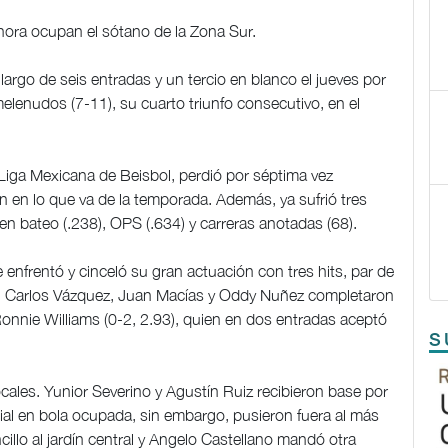
hora ocupan el sótano de la Zona Sur.
argo de seis entradas y un tercio en blanco el jueves por
elenudos (7-11), su cuarto triunfo consecutivo, en el
 Liga Mexicana de Beisbol, perdió por séptima vez
n en lo que va de la temporada. Además, ya sufrió tres
 en bateo (.238), OPS (.634) y carreras anotadas (68).
enfrentó y cinceló su gran actuación con tres hits, par de
ia. Carlos Vázquez, Juan Macías y Oddy Nuñez completaron
Ronnie Williams (0-2, 2.93), quien en dos entradas aceptó
S
cales. Yunior Severino y Agustín Ruiz recibieron base por
ial en bola ocupada, sin embargo, pusieron fuera al más
lo al jardín central y Angelo Castellano mandó otra