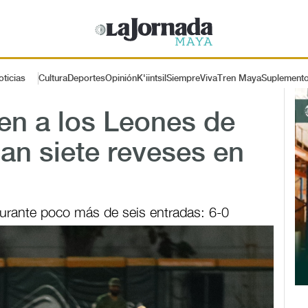
oticias
Cultura
Deportes
Opinión
K'iintsil
SiempreViva
Tren Maya
Suplement
en a los Leones de
an siete reveses en
urante poco más de seis entradas: 6-0