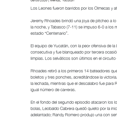
08/05/2026 | Mérida, Yucatán
Los Leones fueron barridos por los Olmecas y a
Jeremy Rhoades brindó una joya de pitcheo a lo l
la noche, y Tabasco (7-11) se impuso 6-0 a los m
estadio “Centenario”.
El equipo de Yucatán, con la peor ofensiva de la
consecutiva y fue blanqueado por tercera ocasió
limpias. Los selváticos son últimos en el circuito
Rhoades retiró a los primeros 14 bateadores que 
boletos y tres ponches, acreditándose la victor
la lechada, mientras que el descalabro fue para 
igual número de carreras.
En el fondo del segundo episodio atacaron los lo
bolas, Leobaldo Cabrera quedó quieto por la inic
adelantado; Randy Romero produjo una con sencil