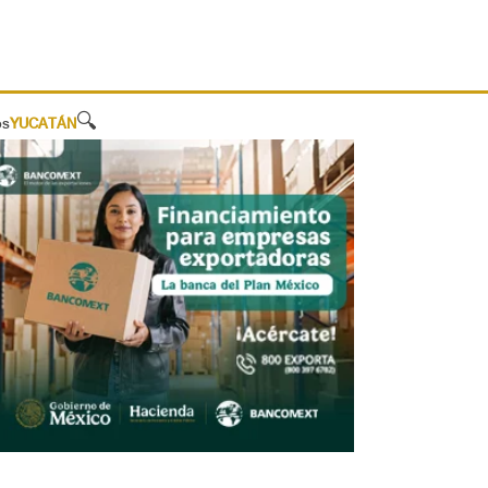
🔍
os
YUCATÁN