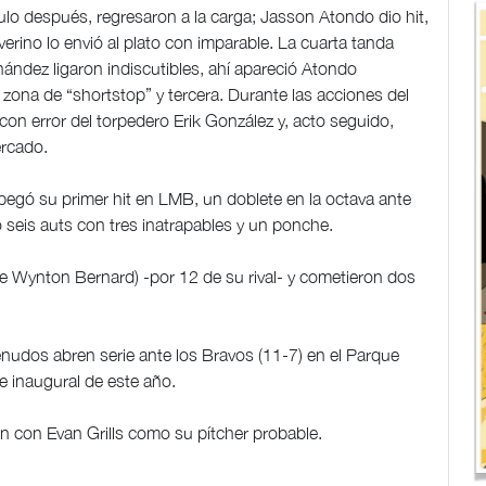
ulo después, regresaron a la carga; Jasson Atondo dio hit,
rino lo envió al plato con imparable. La cuarta tanda
nández ligaron indiscutibles, ahí apareció Atondo
zona de “shortstop” y tercera. Durante las acciones del
, con error del torpedero Erik González y, acto seguido,
ercado.
pegó su primer hit en LMB, un doblete en la octava ante
ó seis auts con tres inatrapables y un ponche.
de Wynton Bernard) -por 12 de su rival- y cometieron dos
lenudos abren serie ante los Bravos (11-7) en el Parque
ie inaugural de este año.
n con Evan Grills como su pítcher probable.