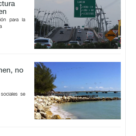
ctura
en
ión para la
a
men, no
sociales se