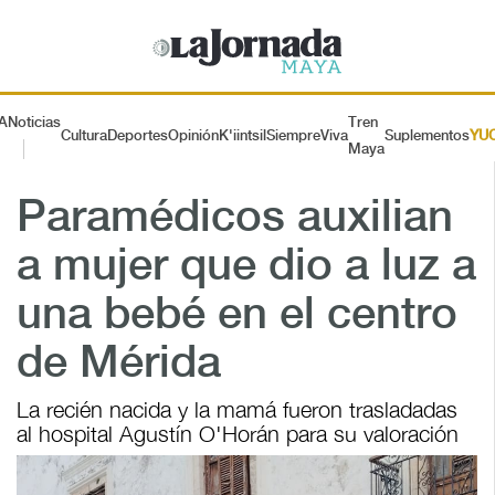
A
Noticias
Tren
Cultura
Deportes
Opinión
K'iintsil
SiempreViva
Suplementos
YU
Maya
Paramédicos auxilian
a mujer que dio a luz a
una bebé en el centro
de Mérida
La recién nacida y la mamá fueron trasladadas
al hospital Agustín O'Horán para su valoración