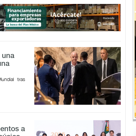
a una
una
undial tras
lentos a