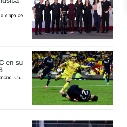
música
te etapa del
C en su
6
encias; Cruz