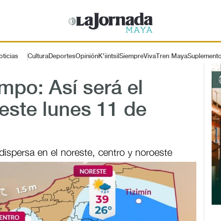
oticias
Cultura
Deportes
Opinión
K'iintsil
SiempreViva
Tren Maya
Suplement
mpo: Así será el
este lunes 11 de
ispersa en el noreste, centro y noroeste