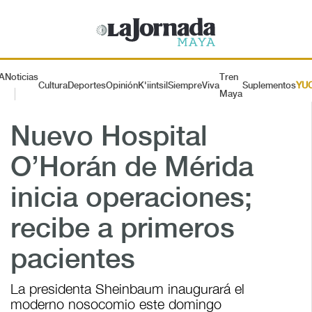
A
Noticias
Tren
Cultura
Deportes
Opinión
K'iintsil
SiempreViva
Suplementos
YU
Maya
Nuevo Hospital
O’Horán de Mérida
inicia operaciones;
recibe a primeros
pacientes
La presidenta Sheinbaum inaugurará el
moderno nosocomio este domingo