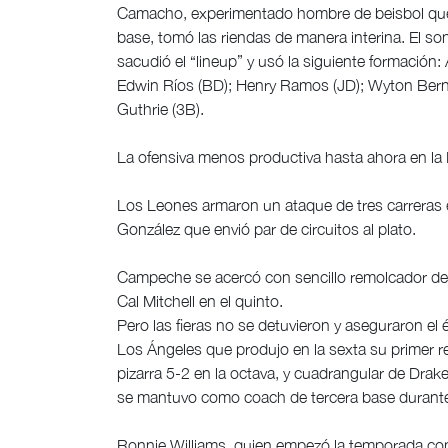
Camacho, experimentado hombre de beisbol que 
base, tomó las riendas de manera interina. El son
sacudió el “lineup” y usó la siguiente formación:
Edwin Ríos (BD); Henry Ramos (JD); Wyton Bernard
Guthrie (3B).
La ofensiva menos productiva hasta ahora en la
Los Leones armaron un ataque de tres carreras e
González que envió par de circuitos al plato.
Campeche se acercó con sencillo remolcador de 
Cal Mitchell en el quinto.
Pero las fieras no se detuvieron y aseguraron el
Los Ángeles que produjo en la sexta su primer r
pizarra 5-2 en la octava, y cuadrangular de Drake
se mantuvo como coach de tercera base durante
Ronnie Williams, quien empezó la temporada com