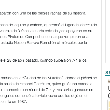
abaron con una de las peores rachas de su historia.
se del equipo yucateco, que tomó el lugar del destituido
ntaja de 3-0 en la cuarta entrada y se apoyaron en su
nte los Piratas de Campeche, con la que rompieron una
 estadio Nelson Barrera Romellón el miércoles por la
sde el 28 de abril pasado, cuando superaron 7-1 a los
S
rtido en la “Ciudad de las Murallas” -donde el pléibol se
 la salida del timonel Gastélum, quien guió una barrida a
buen momento con récord de 7-4 y tres series ganadas en
 bengalíes comenzó la terrible racha que los dejó en el
 en fila en 1987.