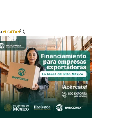
🔍
os
YUCATÁN