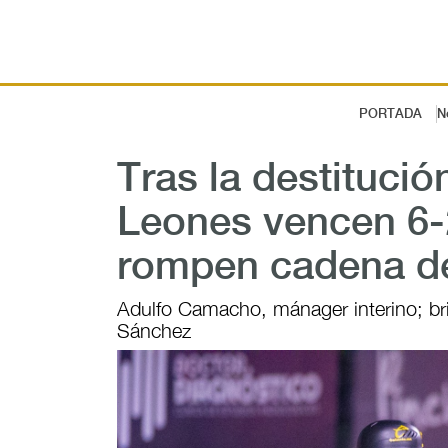
PORTADA
N
Tras la destitució
Leones vencen 6-2
rompen cadena de
Adulfo Camacho, mánager interino; bril
Sánchez