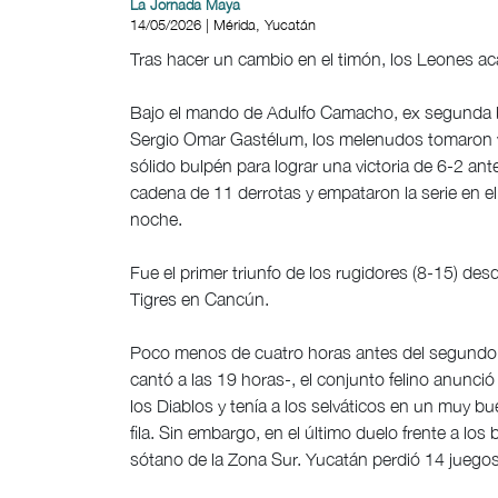
La Jornada Maya
14/05/2026 | Mérida, Yucatán
Tras hacer un cambio en el timón, los Leones ac
Bajo el mando de Adulfo Camacho, ex segunda ba
Sergio Omar Gastélum, los melenudos tomaron ve
sólido bulpén para lograr una victoria de 6-2 a
cadena de 11 derrotas y empataron la serie en el
noche.
Fue el primer triunfo de los rugidores (8-15) de
Tigres en Cancún.
Poco menos de cuatro horas antes del segundo pa
cantó a las 19 horas-, el conjunto felino anunció
los Diablos y tenía a los selváticos en un muy 
fila. Sin embargo, en el último duelo frente a los
sótano de la Zona Sur. Yucatán perdió 14 juegos