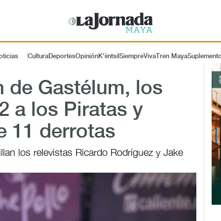
oticias
Cultura
Deportes
Opinión
K'iintsil
SiempreViva
Tren Maya
Suplement
n de Gastélum, los
 a los Piratas y
 11 derrotas
lan los relevistas Ricardo Rodríguez y Jake