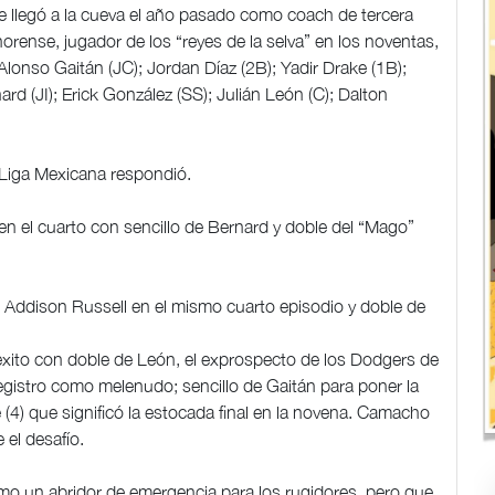
llegó a la cueva el año pasado como coach de tercera
orense, jugador de los “reyes de la selva” en los noventas,
 Alonso Gaitán (JC); Jordan Díaz (2B); Yadir Drake (1B);
 (JI); Erick González (SS); Julián León (C); Dalton
 Liga Mexicana respondió.
n el cuarto con sencillo de Bernard y doble del “Mago”
Addison Russell en el mismo cuarto episodio y doble de
 éxito con doble de León, el exprospecto de los Dodgers de
egistro como melenudo; sencillo de Gaitán para poner la
 (4) que significó la estocada final en la novena. Camacho
 el desafío.
o un abridor de emergencia para los rugidores, pero que