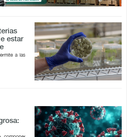
terias
e estar
le
ermite a las
grosa:
de componer