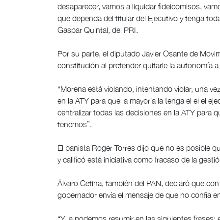
desaparecer, vamos a liquidar fideicomisos, vamo
que dependa del titular del Ejecutivo y tenga toda 
Gaspar Quintal, del PRI.
Por su parte, el diputado Javier Osante de Movimie
constitución al pretender quitarle la autonomía 
“Morena está violando, intentando violar, una ve
en la ATY para que la mayoría la tenga el el el ej
centralizar todas las decisiones en la ATY para
tenemos”.
El panista Roger Torres dijo que no es posible qu
y calificó está iniciativa como fracaso de la ges
Álvaro Cetina, también del PAN, declaró que con la 
gobernador envía el mensaje de que no confía en
“Y la podemos resumir en las siguientes frases: 