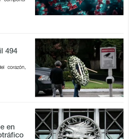
il 494
el corazón,
le en
tráfico