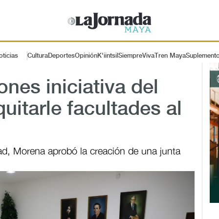
oticias
Cultura
Deportes
Opinión
K'iintsil
SiempreViva
Tren Maya
Suplement
nes iniciativa del
uitarle facultades al
ad, Morena aprobó la creación de una junta