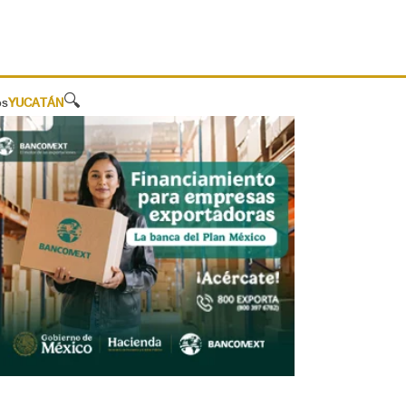
🔍
os
YUCATÁN